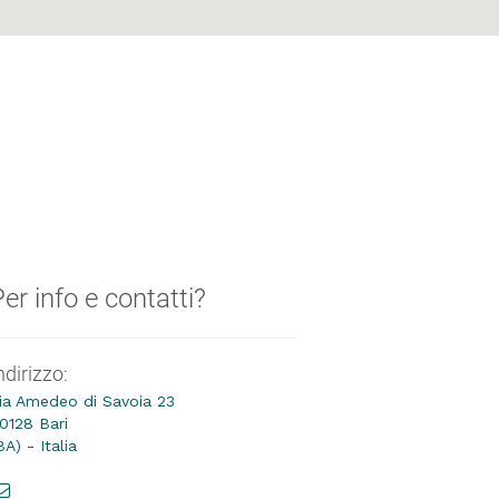
er info e contatti?
ndirizzo:
ia Amedeo di Savoia 23
0128 Bari
BA) - Italia
booking@mapotravel.it