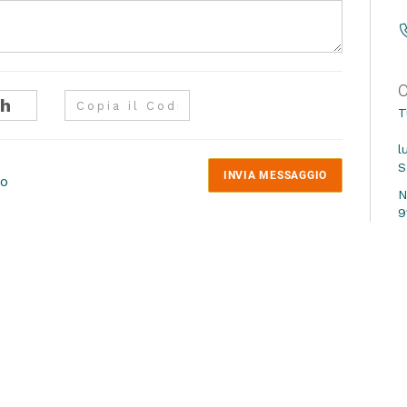
O
T
l
S
INVIA MESSAGGIO
to
Informativa sulla
N
9