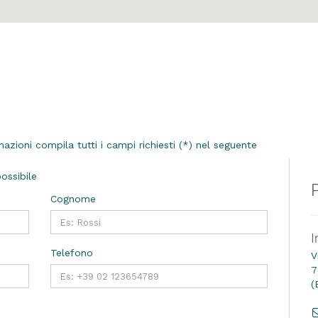
mazioni compila tutti i campi richiesti (*) nel seguente
ossibile
P
Cognome
I
Telefono
V
7
(