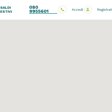
080
SALDI
Accedi
Registrat
9955601
ESTIVI