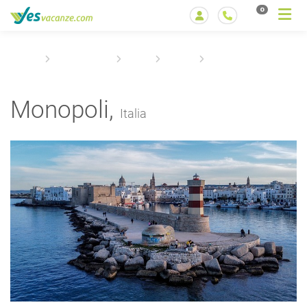
0
Home
Destinazioni
Italia
Puglia
Monopoli
Monopoli,
Italia