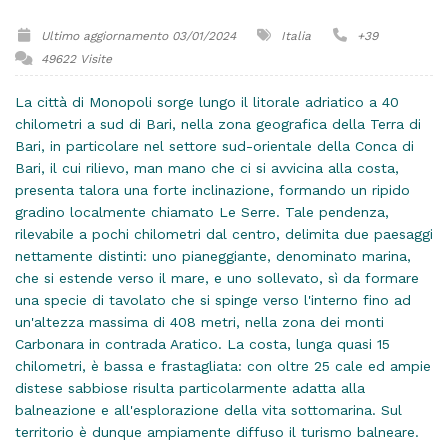
Ultimo aggiornamento 03/01/2024
Italia
+39
49622 Visite
La città di Monopoli sorge lungo il litorale adriatico a 40
chilometri a sud di Bari, nella zona geografica della Terra di
Bari, in particolare nel settore sud-orientale della Conca di
Bari, il cui rilievo, man mano che ci si avvicina alla costa,
presenta talora una forte inclinazione, formando un ripido
gradino localmente chiamato Le Serre. Tale pendenza,
rilevabile a pochi chilometri dal centro, delimita due paesaggi
nettamente distinti: uno pianeggiante, denominato marina,
che si estende verso il mare, e uno sollevato, sì da formare
una specie di tavolato che si spinge verso l'interno fino ad
un'altezza massima di 408 metri, nella zona dei monti
Carbonara in contrada Aratico. La costa, lunga quasi 15
chilometri, è bassa e frastagliata: con oltre 25 cale ed ampie
distese sabbiose risulta particolarmente adatta alla
balneazione e all'esplorazione della vita sottomarina. Sul
territorio è dunque ampiamente diffuso il turismo balneare.