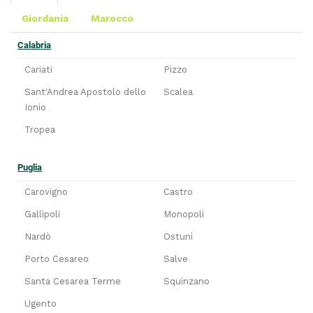
Giordania
Marocco
Calabria
Cariati
Pizzo
Sant'Andrea Apostolo dello
Scalea
Ionio
Tropea
Puglia
Carovigno
Castro
Gallipoli
Monopoli
Nardò
Ostuni
Porto Cesareo
Salve
Santa Cesarea Terme
Squinzano
Ugento